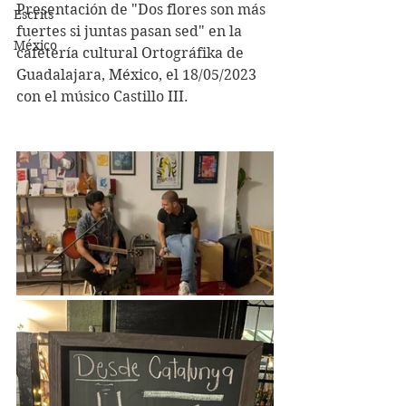
Presentación de "Dos flores son más 
Escrits
fuertes si juntas pasan sed" en la 
México
cafetería cultural Ortográfika de 
Guadalajara, México, el 18/05/2023 
con el músico Castillo III.