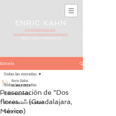
ENRIC KAHN
TEXT, VEU I PRESÈNCIA
Entrada
Todas las entradas
Enric Kahn
Todas las entradas
18 may 2023
Presentación de "Dos
Esdeveniments
flores..." (Guadalajara,
Presentacions de llibre
México)
Entrevistes