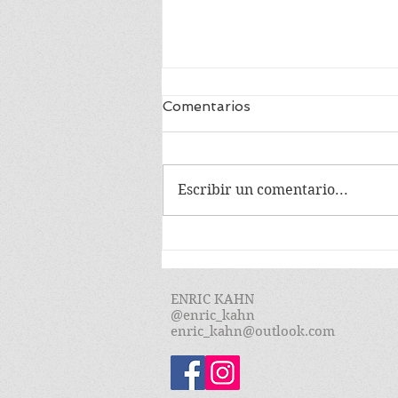
Comentarios
Escribir un comentario...
Presentació "El foc del
Cirné" (Vilanova de Meià)
ENRIC KAHN
@enric_kahn
enric_kahn@outlook.com