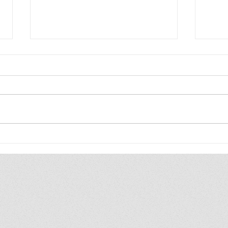
Club de lectura "El foc del
Pres
Cirné" a Artesa de Segre
Cirn