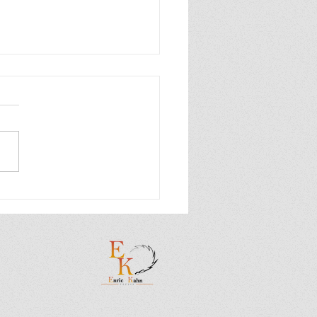
entació "El foc del
é" (Torres de Segre)