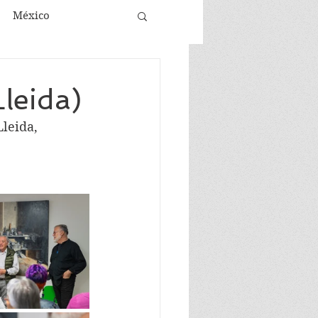
México
Lleida)
leida, 