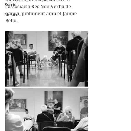
Escrits
l'associació Res Non Verba de 
Lleida, juntament amb el Jaume 
México
Belló.