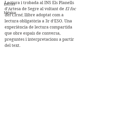
Lectura i trobada al INS Els Planells 
Escrits
d’Artesa de Segre al voltant de 
El foc 
México
del Cirné
, llibre adoptat com a 
lectura obligatòria a 3r d’ESO. Una 
experiència de lectura compartida 
que obre espais de conversa, 
preguntes i interpretacions a partir 
del text.