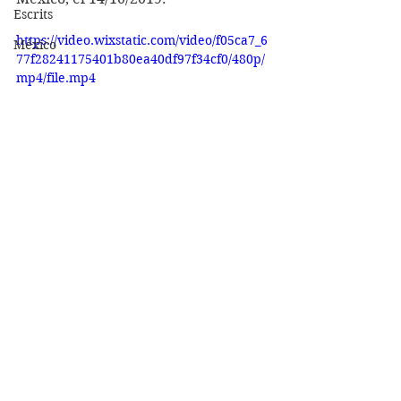
Escrits
https://video.wixstatic.com/video/f05ca7_6
México
77f28241175401b80ea40df97f34cf0/480p/
mp4/file.mp4