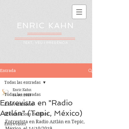
ENRIC KAHN
TEXT, VEU I PRESÈNCIA
Entrada
Todas las entradas
Enric Kahn
Todas las entradas
14 oct 2019
Entrevista en "Radio
Esdeveniments
Aztlán" (Tepic, México)
Presentacions de llibre
Entrevista en Radio Aztlán en Tepic, 
Entrevistes
México, el 14/10/2019.