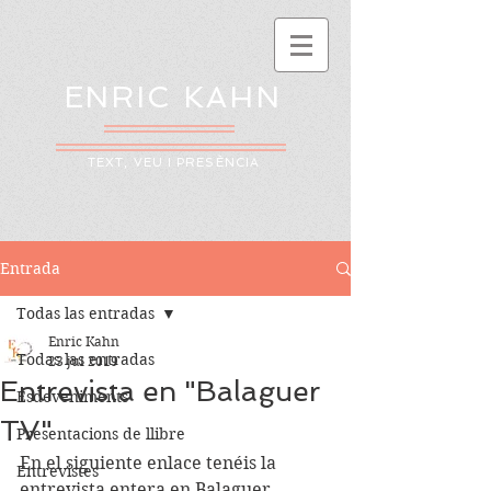
ENRIC KAHN
TEXT, VEU I PRESÈNCIA
Entrada
Todas las entradas
Enric Kahn
Todas las entradas
23 jul 2019
Entrevista en "Balaguer
Esdeveniments
TV"
Presentacions de llibre
En el siguiente enlace tenéis la 
Entrevistes
entrevista entera en Balaguer 