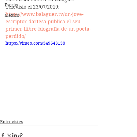
Escrits
Televisió el 23/07/2019: 
https://www.balaguer.tv/un-jove-
México
escriptor-dartesa-publica-el-seu-
primer-llibre-biografia-de-un-poeta-
perdido/
https://vimeo.com/349643138
Entrevistes