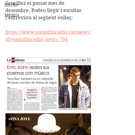
Sencillez el passat mes de 
Escrits
desembre. Podeu llegir i escoltar 
México
l'entrevista al següent enllaç:
https://www.emunfmradio.cat/news/
id/emunfmradio_news_794