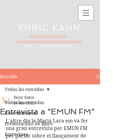
ENRIC KAHN
TEXT, VEU I PRESÈNCIA
Entrada
Todas las entradas
Enric Kahn
Todas las entradas
20 ene 2022
Entrevista a "EMUN FM"
Esdeveniments
L'altre dia la Maria Lara em va fer 
Presentacions de llibre
una gran entrevista per EMUN FM 
Entrevistes
per parlar sobre el llançament de 