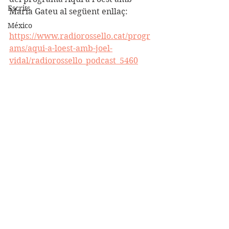
Escrits
Maria Gateu al següent enllaç:
México
https://www.radiorossello.cat/progr
ams/aqui-a-loest-amb-joel-
vidal/radiorossello_podcast_5460