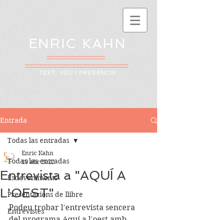
ENRIC KAHN
TEXT, VEU I PRESÈNCIA
Entrada
Todas las entradas
Enric Kahn
Todas las entradas
19 abr 2022
Entrevista a "AQUÍ A
Esdeveniments
L'OEST"
Presentacions de llibre
Podeu trobar l'entrevista sencera 
Entrevistes
del programa Aquí a l'oest amb 