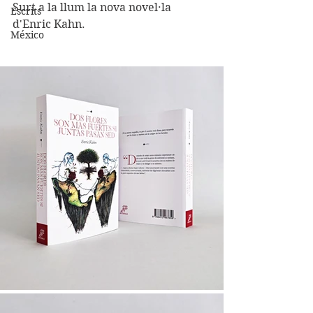
Surt a la llum la nova novel·la 
Escrits
d'Enric Kahn.
México