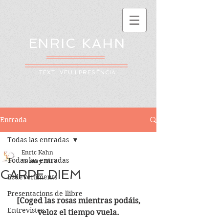
ENRIC KAHN
TEXT, VEU I PRESÈNCIA
Entrada
Todas las entradas
Enric Kahn
Todas las entradas
10 may 2017
CARPE DIEM
Esdeveniments
Presentacions de llibre
[Coged las rosas mientras podáis,
Entrevistes
veloz el tiempo vuela.