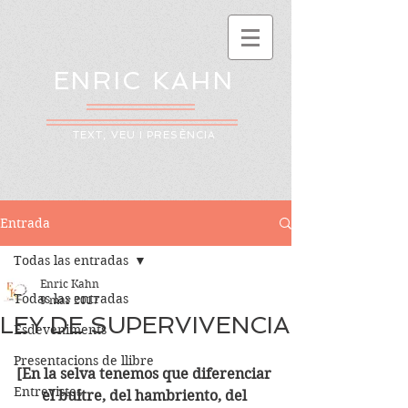
ENRIC KAHN
TEXT, VEU I PRESÈNCIA
Entrada
Todas las entradas
Enric Kahn
Todas las entradas
9 mar 2017
LEY DE SUPERVIVENCIA
Esdeveniments
Presentacions de llibre
[En la selva tenemos que diferenciar 
Entrevistes
el buitre, del hambriento, del 