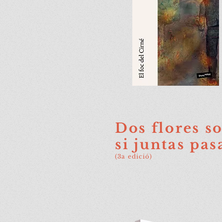
Dos flores s
si juntas pa
(3a edició)