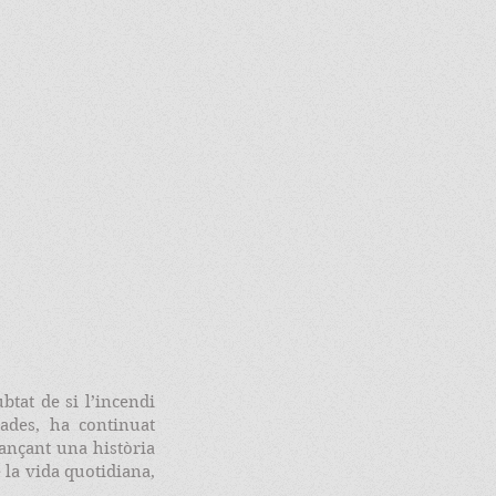
tat de si l’incendi
ades, ha continuat
ançant una història
 la vida quotidiana,