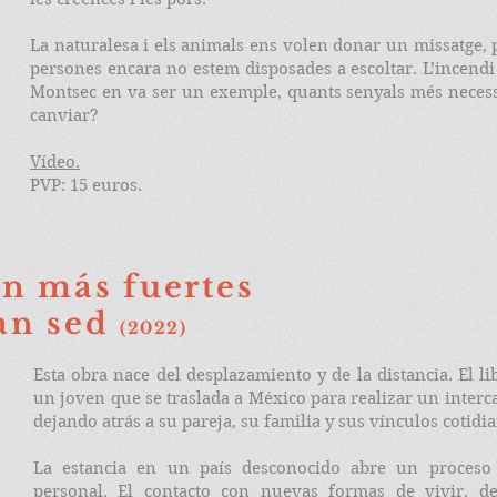
La naturalesa i els animals ens volen donar un missatge, 
persones encara no estem disposades a escoltar. L’incendi 
Montsec en va ser un exemple, quants senyals més necess
canviar?
Vídeo.​
PVP: 15 euros.
on más fuertes
san sed
(2022)
Esta obra nace del desplazamiento y de la distancia. El li
un joven que se traslada a México para realizar un interc
dejando atrás a su pareja, su familia y sus vínculos cotidi
La estancia en un país desconocido abre un proceso
personal. El contacto con nuevas formas de vivir, de