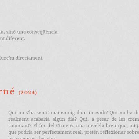
tiu, sinó una conseqüència.
t diferent.
.
riure’m directament.
irné
(2024)
Qui no s’ha sentit mai enmig d’un incendi? Qui no ha dub
realment acabaria algun dia? Qui, a pesar de les crem
caminant? El foc del Cirné és una novel·la breu que, mitj
que podria ser perfectament real, pretén reflexionar sobre
les creences i les pors.